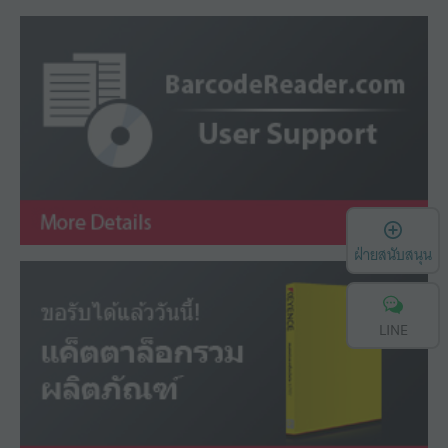
เ
ฝ่ายสนับสนุน
LINE