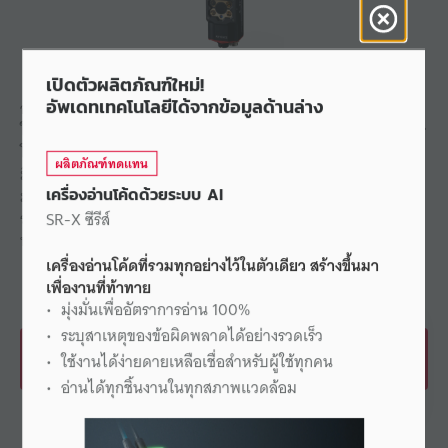
เปิดตัวผลิตภัณฑ์ใหม่!
อัพเดทเทคโนโลยีได้จากข้อมูลด้านล่าง
อ่านโค้ด 1D และ 2D ที่อ่านยากได้อย่างง่ายดายด้วยคุณลักษณะ
ใหม่ๆ ที่เราภูมิใจนำเสนอ ประกอบด้วยการปรับตั้งค่าอัตโนมัติ การ
โฟกัสอัตโนมัติ และการโพลาไรซ์ที่ติดตั้งมาในตัวเครื่อง อุปกรณ์นี้
ผลิตภัณฑ์ทดแทน
มีประสิทธิภาพการทำงานที่ดีที่สุดในผลิตภัณฑ์ระดับเดียวกัน โดย
มาพร้อม I/O ในตัว และฟังก์ชันการใช้งานสำหรับเครือข่ายเปิด ซึ่ง
เครื่องอ่านโค้ดด้วยระบบ AI
รวมถึง EtherNet/IP® และ Profinet เพื่อช่วยให้อุปกรณ์สามารถ
SR-X ซีรีส์
ทำงานร่วมกับทุกระบบได้อย่างง่ายดาย
เครื่องอ่านโค้ดที่รวมทุกอย่างไว้ในตัวเดียว สร้างขึ้นมา
เพื่องานที่ท้าทาย
มุ่งมั่นเพื่ออัตราการอ่าน 100%
ระบุสาเหตุของข้อผิดพลาดได้อย่างรวดเร็ว
ดาวน์โหลดแคตตาล็อก
ใช้งานได้ง่ายดายเหลือเชื่อสำหรับผู้ใช้ทุกคน
อ่านได้ทุกชิ้นงานในทุกสภาพแวดล้อม