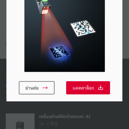
ขอราคา
สอบถาม KEYENCE
02-078-1090
แนะนำ
ผลิตภัณฑ์ทดแทน
เครื่องอ่านโค้ดที่รวมทุกอย่างไว้ในตัวเดียว สร้างขึ้นมา
อ่านต่อ
แคตตาล็อก
เพื่องานที่ท้าทาย
เครื่องอ่านโค้ดด้วยระบบ AI
SR-X ซีรีส์