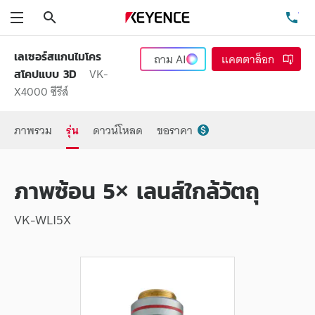
ค้นหา
โท
เมนู
เลเซอร์สแกนไมโคร
ถาม
AI
แคตตาล็อก
VK-
สโคปแบบ 3D
X4000 ซีรีส์
ภาพรวม
รุ่น
ดาวน์โหลด
ขอราคา
ภาพซ้อน 5× เลนส์ใกล้วัตถุ
VK-WLI5X