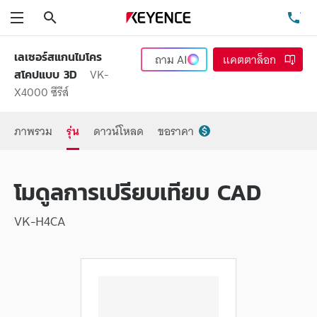
ค้นหา
โท
เมนู
เลเซอร์สแกนไมโคร
ถาม
AI
แคตตาล็อก
VK-
สโคปแบบ 3D
X4000 ซีรีส์
ภาพรวม
รุ่น
ดาวน์โหลด
ขอราคา
โมดูลการเปรียบเทียบ CAD
VK-H4CA