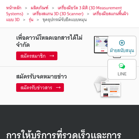
หน้าหลัก
ผลิตภัณฑ์
เครื่องมือวัด 3 มิติ (3D Measurement
Systems)
เครื่องสแกน 3D (3D Scanner)
เครื่องมือสแกนพื้นผิว
แบบ 3D
รุ่น
ชุดอุปกรณ์จับยึดแบบหมุน
เพื่อดาวน์โหลดเอกสารได้ไม่
เ
จำกัด
ฝ่ายสนับสนุน
สมัครสมาชิก
LINE
สมัครรับจดหมายข่าว
สมัครรับข่าวสาร
การให้บริการที่รวดเร็วและการ