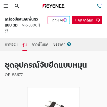
ค้นหา
โท
เมนู
เครื่องมือสแกนพื้นผิว
ถาม
AI
แคตตาล็อก
VR-6000 ซี
แบบ 3D
รีส์
ภาพรวม
รุ่น
ดาวน์โหลด
ขอราคา
ชุดอุปกรณ์จับยึดแบบหมุน
OP-88677