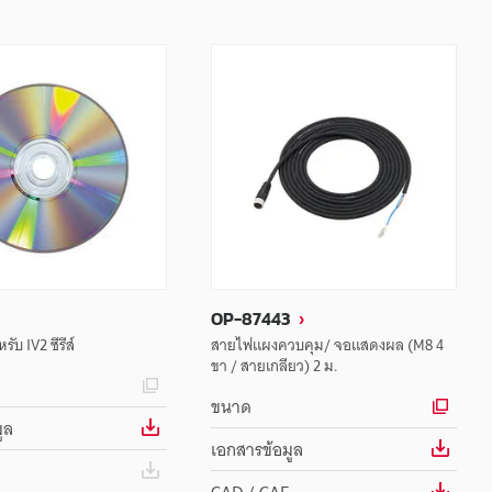
OP-87443
ับ IV2 ซีรีส์
สายไฟแผงควบคุม/ จอแสดงผล (M8 4
ขา / สายเกลียว) 2 ม.
ขนาด
ูล
เอกสารข้อมูล