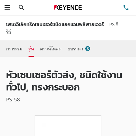
ค้นหา
โท
เมนู
PS ซี
โฟโตอิเล็กทริคเซนเซอร์ชนิดแยกแอมพลิฟายเออร์
รีส์
ภาพรวม
รุ่น
ดาวน์โหลด
ขอราคา
หัวเซนเซอร์ตัวส่ง, ชนิดใช้งาน
ทั่วไป, ทรงกระบอก
PS-58