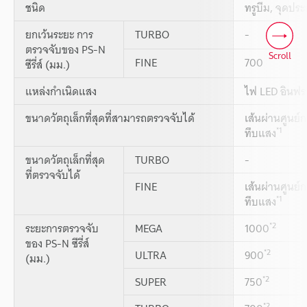
ชนิด
ทรูบีม, จุดปร
ยกเว้นระยะ การ
TURBO
-
ตรวจจับของ PS-N
Scroll
FINE
700
ซีรี่ส์ (มม.)
แหล่งกำเนิดแสง
ไฟ LED อินฟร
ขนาดวัตถุเล็กที่สุดที่สามารถตรวจจับได้
เส้นผ่านศูนย์
*1
ทึบแสง
ขนาดวัตถุเล็กที่สุด
TURBO
-
ที่ตรวจจับได้
FINE
เส้นผ่านศูนย์
*1
ทึบแสง
*2
ระยะการตรวจจับ
MEGA
1000
ของ PS-N ซีรี่ส์
*2
ULTRA
900
(มม.)
*2
SUPER
750
*2