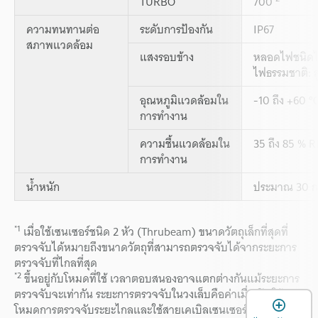
TURBO
700
ความทนทานต่อ
ระดับการป้องกัน
IP67
สภาพแวดล้อม
แสงรอบข้าง
หลอดไฟชนิดไส้
ไฟธรรมชาติ: ส
อุณหภูมิแวดล้อมใน
-10 ถึง +60 °C
การทำงาน
ความชื้นแวดล้อมใน
35 ถึง 85 % R
การทำงาน
น้ำหนัก
ประมาณ 30 กร
*1
เมื่อใช้เซนเซอร์ชนิด 2 หัว (Thrubeam) ขนาดวัตถุเล็กที่สุดที่
ตรวจจับได้หมายถึงขนาดวัตถุที่สามารถตรวจจับได้จากระยะการ
ตรวจจับที่ไกลที่สุด
*2
ขึ้นอยู่กับโหมดที่ใช้ เวลาตอบสนองอาจแตกต่างกันแม้ระยะการ
ตรวจจับจะเท่ากัน ระยะการตรวจจับในวงเล็บคือค่าเมื่อเปิดใช้
เ
โหมดการตรวจจับระยะไกลและใช้สายเคเบิลเซนเซอร์ 5 ม.