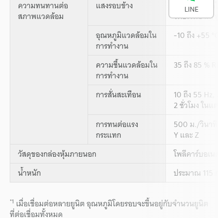
ความทนทานต่อ
แสงรอบข้าง
หลอดไฟชนิดไส้
LINE
สภาพแวดล้อม
ไฟธรรมชาติ: ส
อุณหภูมิแวดล้อมใน
-10 ถึง +55 °C
การทำงาน
ความชื้นแวดล้อมใน
35 ถึง 85 % R
การทำงาน
การสั่นสะเทือน
10 ถึง 55 Hz,
2 ชั่วโมง ในแ
การทนต่อแรง
500 ม./วินาที
กระแทก
Y และ Z
วัสดุของกล่องหุ้มภายนอก
โพลีคาร์บอเน
น้ำหนัก
ประมาณ 115 ก
*1
เมื่อเชื่อมต่อหลายยูนิต อุณหภูมิโดยรอบจะขึ้นอยู่กับจำนวนยูนิต
ที่ต่อเชื่อมทั้งหมด