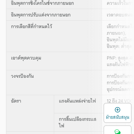
อินพุตการซิงโครไนซ์จากภายนอก
ความเร็วในกา
อินพุตการปรับแต่งจากภายนอก
เวลาตอบสนองข
การเลือกสีที่กำหนดไว้
เลือกกำหนดได้
ภายนอก),
อินพุตไม่มีแ
อินพุต: ต่ำสุ
เอาต์พุตควบคุม
PNP: สูงสุด 4
แรงดันไฟฟ้าตก
วงจรป้องกัน
การป้องกันการ
การป้องกันกระ
อุปกรณ์ลดการ
อัตรา
แรงดันแหล่งจ่ายไฟ
12 ถึง 24 VDC
10 % หรือน้อย
เ
ฝ่ายสนับสนุน
การสิ้นเปลืองกระแส
75 mA หรือน้
ไฟ