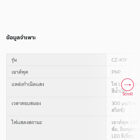
ข้อมูลจำเพาะ
รุ่น
CZ-K1P
เอาต์พุต
PNP
แหล่งกำเนิดแสง
ไฟ LED สีแดง,
สีน้ำเงิน
Scroll
เวลาตอบสนอง
300 µs/1 ms 
สวิตช์)
ไฟแสดงสถานะ
เอาต์พุต: LED 
ส้ม, อินพุตก
LED สีเขียว,