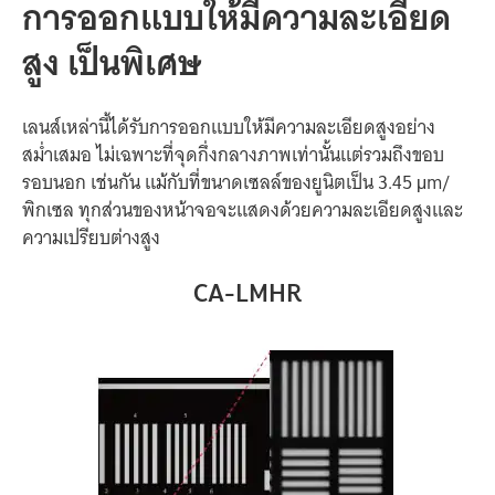
การออกแบบ
ให้
มี
ความละเอียด
สูง
เป็นพิเศษ
เลนส์
เหล่านี้
ได้รับ
การออกแบบ
ให้
มี
ความละเอียด
สูง
อย่าง
สม่ำเสมอ
ไม่เฉพาะ
ที่
จุดกึ่งกลาง
ภาพ
เท่านั้น
แต่
รวมถึง
ขอบ
รอบนอก
เช่นกัน
แม้กับ
ที่
ขนาด
เซลล์
ของ
ยูนิต
เป็น
3.45 μm/
พิกเซล
ทุกส่วน
ของ
หน้าจอ
จะ
แสดง
ด้วย
ความละเอียด
สูง
และ
ความเปรียบต่าง
สูง
CA-LMHR