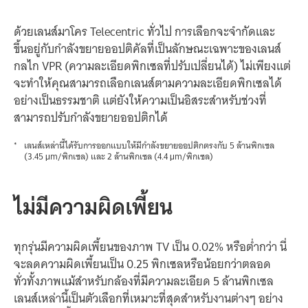
ด้วย
เลนส์
มาโคร
Telecentric
ทั่วไป
การเลือก
จะ
จำกัด
และ
ขึ้นอยู่กับ
กำลัง
ขยาย
ออปติคัล
ที่
เป็น
ลักษณะเฉพาะ
ของ
เลนส์
กลไก
VPR
(ความละเอียด
พิกเซล
ที่
ปรับเปลี่ยนได้)
ไม่เพียงแต่
จะ
ทำให้
คุณ
สามารถ
เลือก
เลนส์
ตาม
ความละเอียด
พิกเซล
ได้
อย่าง
เป็นธรรมชาติ
แต่ยัง
ให้
ความเป็นอิสระ
สำหรับ
ช่วง
ที่
สามารถ
ปรับ
กำลังขยาย
ออปติก
ได้
*
เลนส์
เหล่านี้
ได้รับ
การออกแบบ
ให้
มี
กำลังขยาย
ออปติก
ตรงกับ
5
ล้าน
พิกเซล
(3.45 μm/
พิกเซล)
และ
2
ล้าน
พิกเซล
(4.4 μm/
พิกเซล)
ไม่มี
ความผิดเพี้ยน
ทุกรุ่น
มี
ความผิดเพี้ยน
ของ
ภาพ
TV
เป็น
0.02%
หรือ
ต่ำกว่า
นี่
จะ
ลด
ความผิดเพี้ยน
เป็น
0.25
พิกเซล
หรือ
น้อยกว่า
ตลอด
ทั่วทั้ง
ภาพ
แม้สำหรับ
กล้อง
ที่
มี
ความละเอียด
5
ล้าน
พิกเซล
เลนส์
เหล่านี้
เป็น
ตัวเลือก
ที่
เหมาะ
ที่สุด
สำหรับ
งาน
ต่างๆ
อย่าง