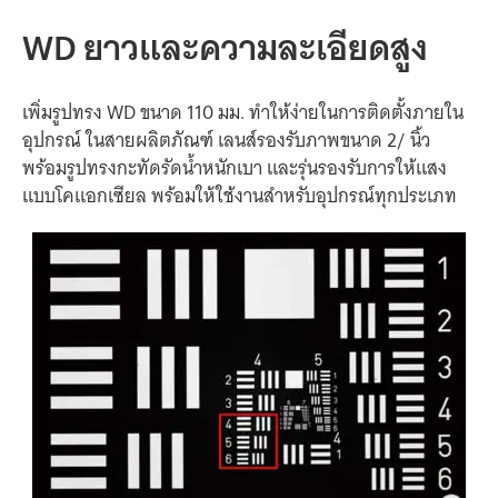
WD
ยาว
และ
ความละเอียด
สูง
เพิ่ม
รูปทรง
WD
ขนาด
110
มม.
ทำให้
ง่าย
ใน
การติดตั้ง
ภายใน
อุปกรณ์
ใน
สายผลิตภัณฑ์
เลนส์
รองรับ
ภาพ
ขนาด
2/
นิ้ว
พร้อม
รูปทรง
กะทัดรัด
น้ำหนักเบา
และ
รุ่น
รองรับ
การให้แสง
แบบ
โคแอกเซียล
พร้อม
ให้
ใช้งาน
สำหรับ
อุปกรณ์
ทุกประเภท