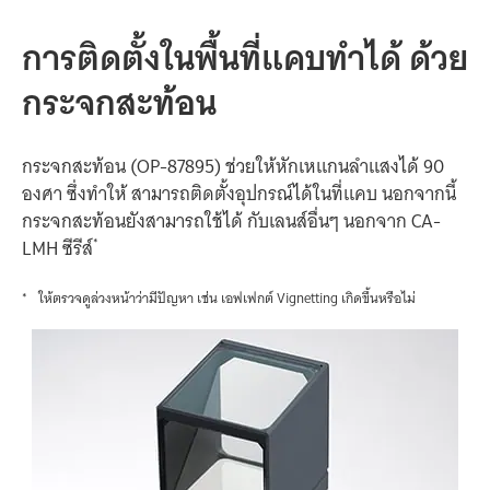
การติดตั้ง
ใน
พื้นที่
แคบ
ทำได้
ด้วย
กระจก
สะท้อน
กระจก
สะท้อน
(OP-87895)
ช่วย
ให้
หักเห
แกนลำแสง
ได้
90
องศา
ซึ่ง
ทำให้
สามารถ
ติดตั้ง
อุปกรณ์
ได้
ใน
ที่แคบ
นอกจากนี้
กระจก
สะท้อน
ยัง
สามารถ
ใช้ได้
กับ
เลนส์
อื่นๆ
นอกจาก
CA-
*
LMH
ซีรีส์
*
ให้
ตรวจดู
ล่วงหน้า
ว่า
มี
ปัญหา
เช่น
เอฟเฟกต์
Vignetting
เกิดขึ้น
หรือไม่