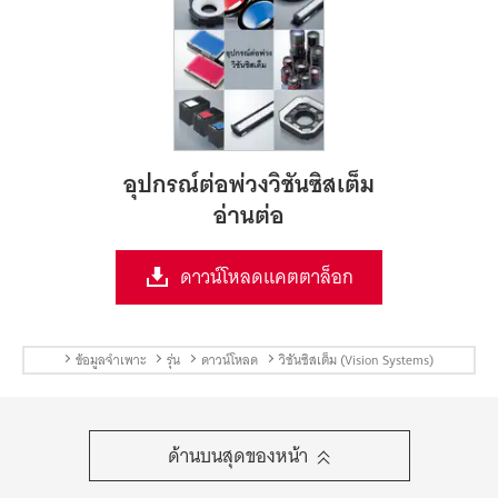
อุปกรณ์ต่อพ่วงวิชันซิสเต็ม
อ่านต่อ
ดาวน์โหลดแคตตาล็อก
ข้อมูลจำเพาะ
รุ่น
ดาวน์โหลด
วิชันซิสเต็ม (Vision Systems)
ด้านบนสุด
ของ
หน้า