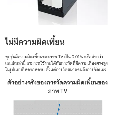
ไม่มี
ความผิดเพี้ยน
ทุกรุ่น
มี
ความผิดเพี้ยน
ของ
ภาพ
TV
เป็น
0.01%
หรือ
ต่ำกว่า
เลนส์
เหล่านี้
สามารถ
ใช้งานได้
กับ
การวัด
ที่
มี
ความเที่ยงตรง
สูง
ใน
รูปแบบ
ที่
หลากหลาย
ตั้งแต่
การวัดขนาด
จนถึง
การจัดแนว
ตัวอย่างจริง
ของ
การวัด
ความผิดเพี้ยน
ของ
ภาพ
TV