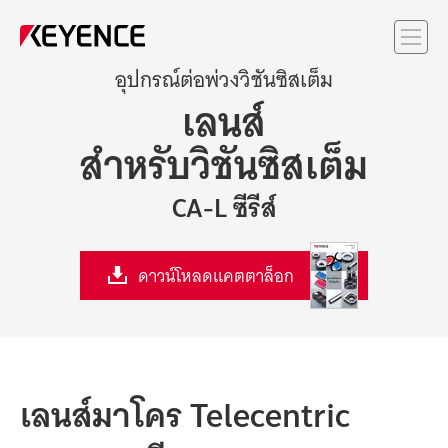
เมน
อุปกรณ์ต่อพ่วงวิชันซิสเต็ม
เลนส์
สำหรับวิชันซิสเต็ม
CA-L ซีรีส์
ดาวน์โหลดแคตตาล็อก
เลนส์
มาโคร
Telecentric