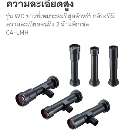
ความละเอียด
สูง
รุ่น
WD
ยาว
ที่
เหมาะสม
ที่สุด
สำหรับ
กล้อง
ที่
มี
ความละเอียด
จนถึง
2
ล้าน
พิกเซล
CA-LMH