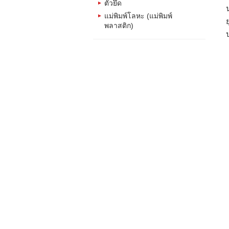
ตัวยึด
แม่พิมพ์โลหะ (แม่พิมพ์
พลาสติก)