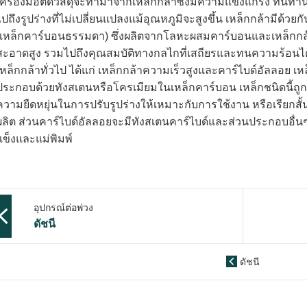
เครื่องมือตัดวัสดุจะทำมาจากเหล็กกล้าซึ่งมีความแข็งแกร่ง ท
ไปถึง
รูปร่าง
ที่ไม่เปลี่ยนแปลงแม้อุณหภูมิจะสูงขึ้น เหล็กกล้ามีด้ว
(เหล็กคาร์บอนธรรมดา) ซึ่งผลิตจากโลหะผสมคาร์บอนและเหล็กกล้า ใ
สะอาดสูง รวมไปถึงคุณสมบัติทางกลไกที่เสถียรและทนความร้อนได้
เหล็กกล้าทั่วไป ได้แก่ เหล็กกล้าความเร็วสูงและคาร์ไบด์อัลลอย เ
ประกอบด้วยทังสเตนหรือโครเมียมในเหล็กคาร์บอน เหล็กชนิดนี้ถูก
ความยืดหยุ่นในการปรับ
รูปร่าง
ให้เหมาะกับการใช้งาน หรือเรียกสั้น
ผลิต ส่วนคาร์ไบด์อัลลอยจะมีทังสเตนคาร์ไบด์และส่วนประกอบอื่
แข็งและแม่พิมพ์
อุปกรณ์ต่อพ่วง
ดัชนี
ดัชนี