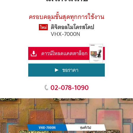
ครอบคลุม
ขั้น
สุด
ทุก
การ
ใช้
งาน
ดิจิตอล
ไมโคร
สโคป
ใหม่
VHX-
7000N
ดาวน์โหลดแคตตาล็อก
ขอราคา
02-078-1090