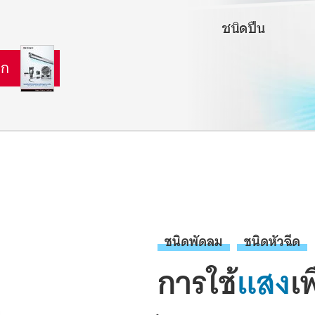
อก
ชนิดพัดลม
ชนิดหัวฉีด
การใช้
แสง
เ