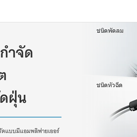
กำจัด
ิต
ดฝุ่น
ดรัดแบบมีแอมพลิฟายเออร์