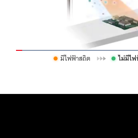
Loaded
:
มีไฟฟ้าสถิต
100.00%
ไม่มีไฟ
Current
0:01
/
Duration
0:06
Pause
Unmute
Time