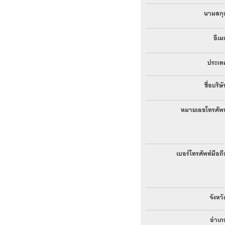
นามสกุ
อีเม
ประเท
ชื่อบริษ
หมายเลขโทรศัพท
เบอร์โทรศัพท์มือถื
จังหวั
อำเภ