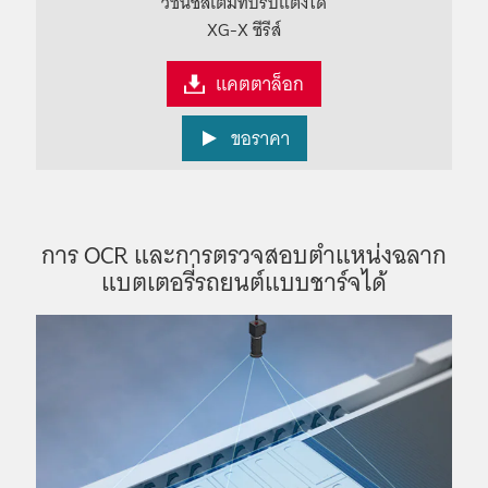
วิชันซิสเต็มที่ปรับแต่งได้
XG-X ซีรีส์
แคตตาล็อก
ขอราคา
การ OCR และการตรวจสอบตำแหน่งฉลาก
แบตเตอรี่รถยนต์แบบชาร์จได้