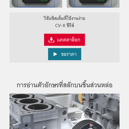
วิชันซิสเต็มที่ใช้งานง่าย
CV-X ซีรีส์
แคตตาล็อก
ขอราคา
การอ่านตัวอักษรที่สลักบนชิ้นส่วนหล่อ