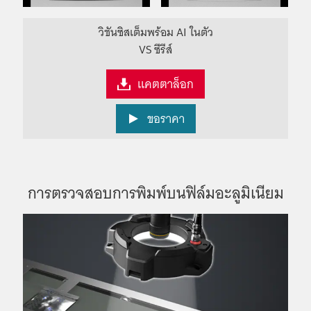
วิชันซิสเต็มพร้อม AI ในตัว
VS ซีรีส์
แคตตาล็อก
ขอราคา
การตรวจสอบการพิมพ์บนฟิล์มอะลูมิเนียม