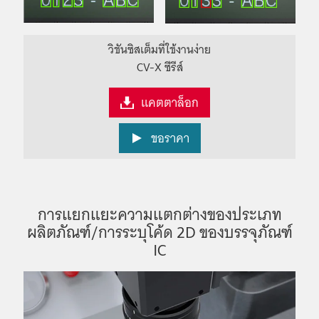
วิชันซิสเต็มที่ใช้งานง่าย
CV-X ซีรีส์
แคตตาล็อก
ขอราคา
การแยกแยะความแตกต่างของประเภท
ผลิตภัณฑ์/การระบุโค้ด 2D ของบรรจุภัณฑ์
IC