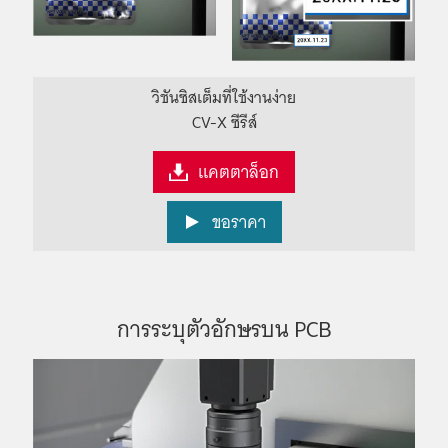
วิชันซิสเต็มที่ใช้งานง่าย
CV-X ซีรีส์
แคตตาล็อก
ขอราคา
การระบุตัวอักษรบน PCB