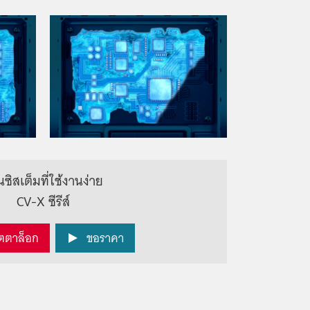
ันซิสเต็มที่ใช้งานง่าย
CV-X ซีรีส์
ตตาล็อก
ขอราคา