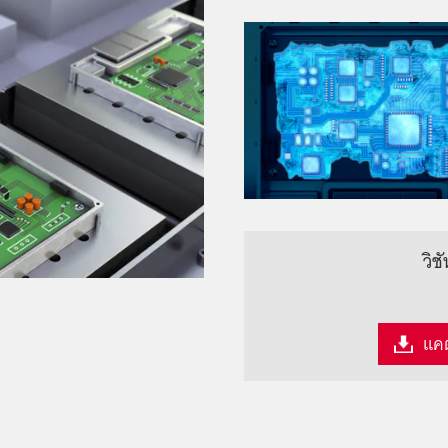
วิช
แค