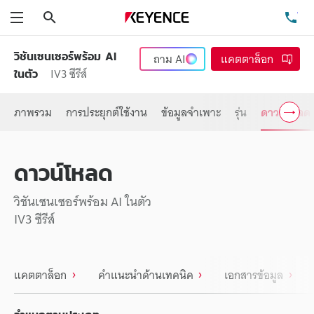
ค้นหา
โท
เมนู
วิชันเซนเซอร์พร้อม AI
ถาม
AI
แคตตาล็อก
IV3 ซีรีส์
ในตัว
ภาพรวม
การประยุกต์ใช้งาน
ข้อมูลจำเพาะ
รุ่น
ดาวน์โหลด
ดาวน์โหลด
วิชันเซนเซอร์พร้อม AI ในตัว
IV3 ซีรีส์
แคตตาล็อก
คำแนะนำด้านเทคนิค
เอกสารข้อมูล