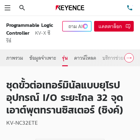
ค้นหา
โท
เมนู
Programmable Logic
ถาม
AI
แคตตาล็อก
KV-X ซี
Controller
รีส์
ภาพรวม
ข้อมูลจำเพาะ
รุ่น
ดาวน์โหลด
บริการช่วยเหลือ
ชุดขั้วต่อเทอร์มินัลแบบยุโรป
อุปกรณ์ I/O ระยะไกล 32 จุด
เอาต์พุตทรานซิสเตอร์ (ซิงค์)
KV-NC32ETE