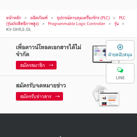
หน้าหลัก
ผลิตภัณฑ์
อุปกรณ์ควบคุมเครื่องจักร (PLC)
PLC
(รุ่นประสิทธิภาพสูง)
Programmable Logic Controller
รุ่น
KV-DH1LE-DL
เ
เพื่อดาวน์โหลดเอกสารได้ไม่
จำกัด
ฝ่ายสนับสนุน
สมัครสมาชิก
LINE
สมัครรับจดหมายข่าว
สมัครรับข่าวสาร