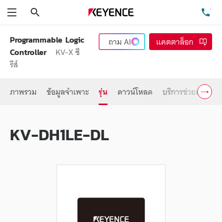
ค้นหา
โท
เมนู
Programmable Logic
ถาม
AI
แคตตาล็อก
KV-X ซี
Controller
รีส์
ภาพรวม
ข้อมูลจำเพาะ
รุ่น
ดาวน์โหลด
บริการช่วยเหลือ
KV-DH1LE-DL