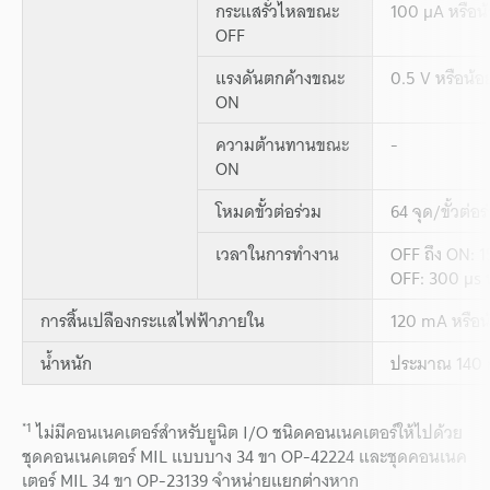
กระแสรั่วไหลขณะ
100 µA หรือน้
OFF
แรงดันตกค้างขณะ
0.5 V หรือน้อ
ON
ความต้านทานขณะ
-
ON
โหมดขั้วต่อร่วม
64 จุด/ขั้วต่อร
เวลาในการทำงาน
OFF ถึง ON: 1
OFF: 300 µs ห
การสิ้นเปลืองกระแสไฟฟ้าภายใน
120 mA หรือน
น้ำหนัก
ประมาณ 140 
*1
ไม่มีคอนเนคเตอร์สำหรับยูนิต I/O ชนิดคอนเนคเตอร์ให้ไปด้วย
ชุดคอนเนคเตอร์ MIL แบบบาง 34 ขา OP-42224 และชุดคอนเนค
เตอร์ MIL 34 ขา OP-23139 จำหน่ายแยกต่างหาก