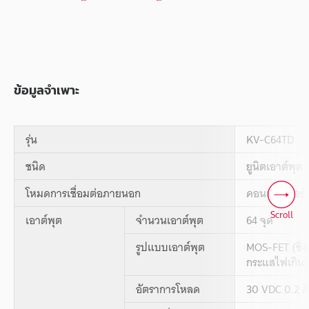
ข้อมูลจำเพาะ
รุ่น
KV-C64TD
ชนิด
ยูนิตเอาต์พุต
โหมดการเชื่อมต่อภายนอก
คอนเนคเตอร์ 
Scroll
เอาต์พุต
จำนวนเอาต์พุต
64 จุด
รูปแบบเอาต์พุต
MOS-FET (ซิงค
กระแสไฟเกิน)
อัตราการโหลด
30 VDC 0.2 A