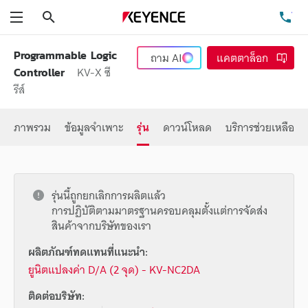
ค้นหา
โท
เมนู
Programmable Logic
ถาม
AI
แคตตาล็อก
KV-X ซี
Controller
รีส์
ภาพรวม
ข้อมูลจำเพาะ
รุ่น
ดาวน์โหลด
บริการช่วยเหลือ
รุ่นนี้ถูกยกเลิกการผลิตแล้ว
การปฏิบัติตามมาตรฐานครอบคลุมตั้งแต่การจัดส่ง
สินค้าจากบริษัทของเรา
ผลิตภัณฑ์ทดแทนที่แนะนำ:
ยูนิตแปลงค่า D/A (2 จุด) - KV-NC2DA
ติดต่อบริษัท: