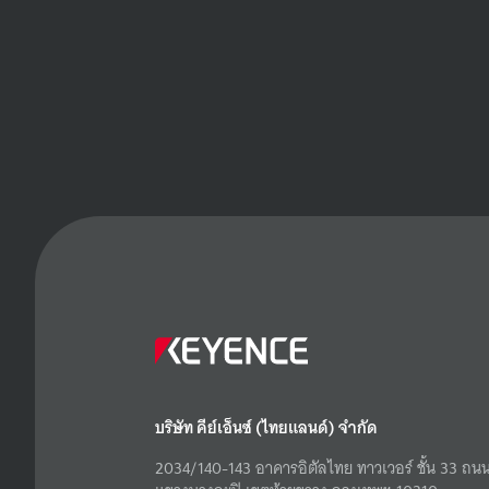
บริษัท คีย์เอ็นซ์ (ไทยแลนด์) จำกัด
2034/140-143 อาคารอิตัลไทย ทาวเวอร์ ชั้น 33 ถนน