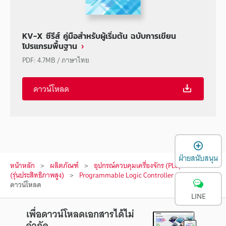
KV-X ซีรีส์ คู่มือสำหรับผู้เริ่มต้น ฉบับการเขียน
โปรแกรมพื้นฐาน
PDF
:
4.7MB
/
ภาษาไทย
ดาวน์โหลด
เ
ฝ่ายสนับสนุน
หน้าหลัก
ผลิตภัณฑ์
อุปกรณ์ควบคุมเครื่องจักร (PLC)
PLC
(รุ่นประสิทธิภาพสูง)
Programmable Logic Controller
ดาวน์โหลด
LINE
เพื่อดาวน์โหลดเอกสารได้ไม่
จำกัด