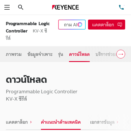
ค้นหา
โท
เมนู
Programmable Logic
ถาม
AI
แคตตาล็อก
KV-X ซี
Controller
รีส์
ภาพรวม
ข้อมูลจำเพาะ
รุ่น
ดาวน์โหลด
บริการช่วยเหลือ
ดาวน์โหลด
Programmable Logic Controller
KV-X ซีรีส์
แคตตาล็อก
คำแนะนำด้านเทคนิค
เอกสารข้อมูล
C