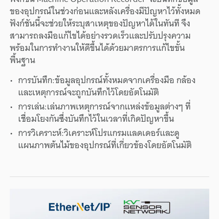
ของ
อุปกรณ์
ใน
ช่วง
ก่อน
และ
หลัง
เครื่อง
มี
ปัญหา
ไว้
ทั้งหมด
ฟังก์ชัน
นี้
จะ
ช่วย
ให้
ระบุ
สาเหตุ
ของ
ปัญหา
ได้
ใน
ทันที
จึง
สามารถ
ลงมือ
แก้ไข
ได้
อย่าง
รวดเร็ว
และ
ปรับปรุง
ความ
พร้อม
ใน
การ
ทำงาน
ให้
ดี
ขึ้น
ได้
ด้วย
มาตรการ
แก้ไข
ขั้น
พื้นฐาน
การ
บันทึก
:
ข้อมูล
อุปกรณ์
ทั้งหมด
จาก
เครื่องมือ
กล้อง
และ
เหตุการณ์
จะ
ถูก
บันทึก
ไว้
โดย
อัตโนมัติ
การ
เล่น
:
เล่น
ภาพ
เหตุการณ์
จาก
แหล่ง
ข้อมูล
ต่างๆ
ที่
เชื่อมโยง
กัน
ซึ่ง
บันทึก
ไว้
ใน
เวลา
ที่
เกิด
ปัญหา
ขึ้น
การ
วิเคราะห์
:
วิเคราะห์
โปรแกรม
แลดเดอร์
และ
ดู
แผนภาพ
ต้นไม้
ของ
อุปกรณ์
ที่
เกี่ยวข้อง
โดย
อัตโนมัติ