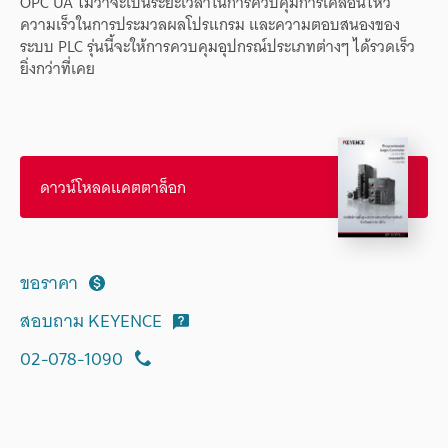
OPC UA
ไม่ว่าจะเป็น
ระยะเวลา
ใน
การ
ควบคุม
การ
เคลื่อนไหว
ความเร็ว
ใน
การประมวลผล
โปรแกรม
และ
ความตอบสนอง
ของ
ระบบ
PLC
รุ่นนี้
จะ
ให้การ
ควบคุม
อุปกรณ์
ประเภท
ต่างๆ
ได้
รวดเร็ว
ยิ่งกว่า
ที่เคย
ดาวน์โหลดแคตตาล็อก
ขอราคา
สอบถาม KEYENCE
02-078-1090