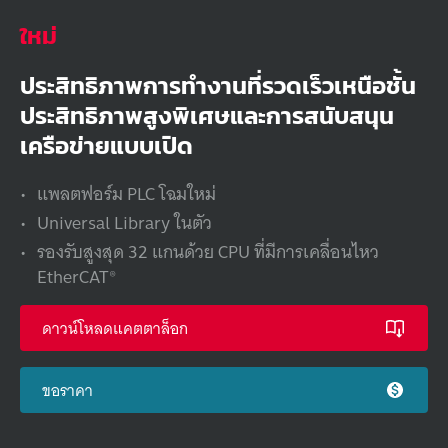
ใหม่
ประสิทธิภาพ
การทำงาน
ที่
รวดเร็ว
เหนือชั้น
ประสิทธิภาพ
สูง
พิเศษ
และ
การสนับสนุน
เครือข่าย
แบบเปิด
แพลตฟอร์ม
PLC
โฉมใหม่
Universal Library
ในตัว
รองรับ
สูงสุด
32
แกน
ด้วย
CPU
ที่มี
การเคลื่อนไหว
EtherCAT®
ดาวน์โหลดแคตตาล็อก
ขอราคา