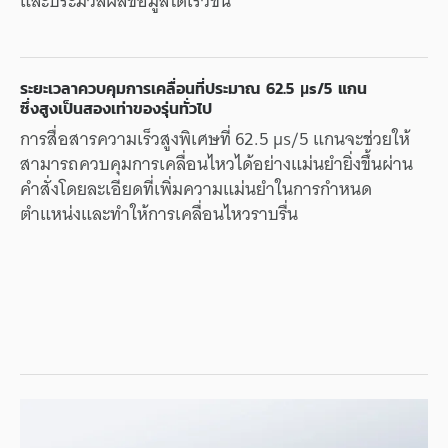
และ
ประมวลผล
ข้อมูล
ได้
เร็วขึ้น
ระยะ
เวลา
ควบคุม
การเคลื่อนที่
ประมาณ
62.5 µs/5
แกน
ซึ่ง
สูงเป็น
สองเท่า
ของ
รุ่นทั่วไป
การสื่อสาร
ความเร็ว
สูง
พิเศษ
ที่
62.5 µs/5
แกน
จะ
ช่วยให้
สามารถ
ควบคุม
การเคลื่อนไหว
ได้
อย่าง
แม่นยำ
ยิ่งขึ้น
ผ่าน
คำสั่ง
โดยละเอียด
ที่
เพิ่ม
ความแม่นยำ
ใน
การกำหนด
ตำแหน่ง
และ
ทำให้
การเคลื่อนไหว
ราบรื่น