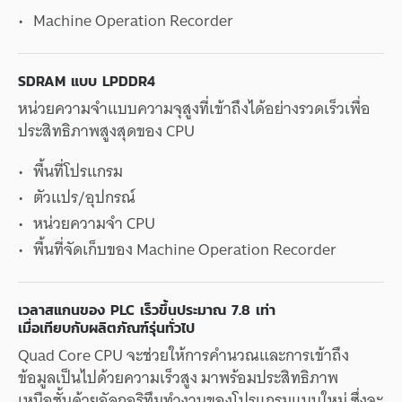
Machine Operation Recorder
SDRAM
แบบ
LPDDR4
หน่วยความจำ
แบบ
ความจุ
สูง
ที่
เข้าถึง
ได้
อย่าง
รวดเร็ว
เพื่อ
ประสิทธิภาพ
สูงสุด
ของ
CPU
พื้นที่
โปรแกรม
ตัวแปร
/
อุปกรณ์
หน่วยความจำ
CPU
พื้นที่
จัดเก็บ
ของ
Machine Operation Recorder
เวลา
สแกน
ของ
PLC
เร็วขึ้น
ประมาณ
7.8
เท่า
เมื่อ
เทียบกับ
ผลิตภัณฑ์
รุ่นทั่วไป
Quad Core CPU
จะ
ช่วยให้
การคำนวณ
และ
การเข้าถึง
ข้อมูล
เป็นไป
ด้วย
ความเร็ว
สูง
มาพร้อม
ประสิทธิภาพ
เหนือชั้น
ด้วย
อัลกอริทึม
ทำงาน
ของ
โปรแกรม
แบบใหม่
ซึ่ง
จะ