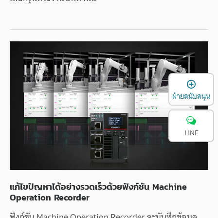
เ
ฝ่ายสนับสนุน
LINE
แก้ไข
ปัญหา
ได้
อย่าง
รวดเร็ว
ด้วย
ฟังก์ชัน
Machine
Operation
Recorder
ฟังก์ชัน
Machine
Operation
Recorder
จะบันทึก
ข้อมูล