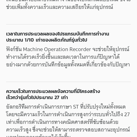
ช่วย
เพิ่ม
ทั้ง
ความเร็ว
และ
ความเสถียร
ให้แก่
อุปกรณ์
เวลา
ใน
การประมวลผล
ของ
โปรแกรม
บันทึก
การทำงาน
ประมาณ
1/10
เท่า
ของ
ผลิตภัณฑ์
รุ่นทั่วไป
ฟังก์ชัน
Machine Operation Recorder
จะ
ช่วย
ให้
อุปกรณ์
ทำงาน
ได้
รวดเร็ว
ยิ่งขึ้น
และ
ลด
เวลา
ใน
การแก้ปัญหา
ได้
อย่างมาก
ด้วย
การบันทึก
ข้อมูล
ทั้งหมด
ที่
เกี่ยวข้อง
กับ
ปัญหา
ความเร็ว
ใน
การประมวลผล
ข้อความ
ที่
มี
โครงสร้าง
เร็วกว่า
รุ่นทั่วไป
ประมาณ
27
เท่า
อัลกอริทึม
การดำเนินการ
ภาษา
ST
ที่
ปรับปรุง
ใหม่
ทั้งหมด
โดย
จะ
มี
ความเร็ว
ใน
การดำเนินการ
สูงกว่า
ระบบ
ทั่วไป
ถึง
27
เท่า
เพื่อ
การดำเนินการ
ทาง
คณิตศาสตร์
ที่
ซับซ้อน
ด้วย
ความเร็ว
สูง
ซึ่ง
จะ
ช่วย
ให้
สามารถ
ตรวจสอบ
สถานะ
อุปกรณ์