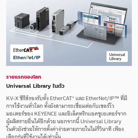
รายแรก
ของ
โลก
Universal Library
ในตัว
KV-X
ซีรีส์
รองรับ
ทั้ง
EtherCAT®
และ
EtherNet/IP™
ที่
มี
การใช้งาน
ทั่วโลก
ทั้งยัง
สามารถ
เชื่อมต่อ
กับ
เซอร์โว
มอเตอร์
ของ
KEYENCE
และ
อิเล็คทริก
แอคชูเอเตอร์
จาก
ผู้ผลิต
รายอื่น
ได้
อีกด้วย
นอกจากนี้
Universal Library
ในตัว
ยัง
ช่วยให้
การตั้งค่า
ง่ายดาย
ภายใน
ไม่กี่
วินาที
เพียง
เลือก
รุ่น
ที่
ใช้งานได้
เท่านั้น