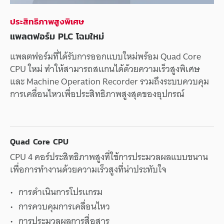
ประสิทธิภาพ
สูง
พิเศษ
แพลตฟอร์ม
PLC
โฉมใหม่
แพลตฟอร์ม
ที่
ได้รับ
การออกแบบ
ใหม่
พร้อม
Quad Core
CPU
ใหม่
ทำให้
สามารถ
สแกน
ได้
ด้วย
ความเร็ว
สูง
พิเศษ
และ
Machine Operation Recorder
รวมถึง
ระบบ
ควบคุม
การเคลื่อนไหว
เพื่อ
ประสิทธิภาพ
สูงสุด
ของ
อุปกรณ์
Quad Core CPU
CPU 4
คอร์
ประสิทธิภาพ
สูง
ที่
ใช้
การประมวลผล
แบบขนาน
เพื่อ
การทำงาน
ด้วย
ความเร็ว
สูง
ที่
น่าประทับใจ
การดำเนินการ
โปรแกรม
การควบคุม
การเคลื่อนไหว
การประมวลผล
การสื่อสาร