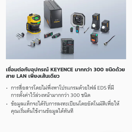
เชื่อมต่อ
กับ
อุปกรณ์
KEYENCE
มากกว่า
300
ชนิด
ด้วย
สาย
LAN
เพียง
เส้นเดียว
การสื่อสาร
โดย
ไม่
พึ่งพา
โปรแกรม
ด้วย
ไฟล์
EDS
ที่
มี
การตั้งค่า
ไว้
ล่วงหน้า
มากกว่า
300
ชนิด
ข้อมูล
แท็ก
จะ
ได้รับ
การลงทะเบียน
โดย
อัตโนมัติ
เพื่อ
ให้
คุณ
เริ่มต้น
ใช้งาน
ข้อมูล
ได้
ทันที