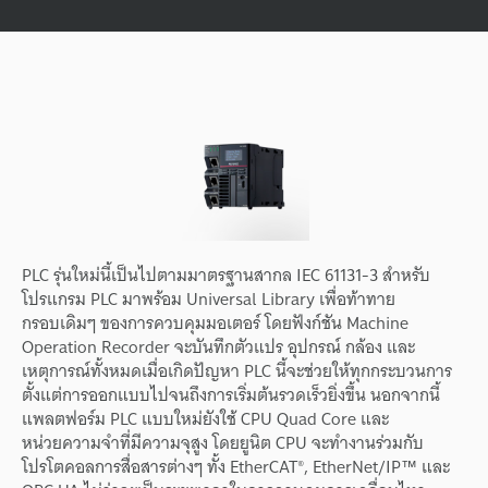
PLC
รุ่นใหม่
นี้
เป็นไป
ตาม
มาตรฐาน
สากล
IEC 61131-3
สำหรับ
โปรแกรม
PLC
มาพร้อม
Universal Library
เพื่อ
ท้าทาย
กรอบเดิมๆ
ของ
การควบคุม
มอเตอร์
โดย
ฟังก์ชัน
Machine
Operation Recorder
จะ
บันทึก
ตัวแปร
อุปกรณ์
กล้อง
และ
เหตุการณ์
ทั้งหมด
เมื่อ
เกิด
ปัญหา
PLC
นี้
จะ
ช่วย
ให้
ทุก
กระบวนการ
ตั้งแต่
การ
ออกแบบ
ไป
จนถึง
การ
เริ่มต้น
รวดเร็ว
ยิ่งขึ้น
นอกจากนี้
แพลตฟอร์ม
PLC
แบบใหม่
ยังใช้
CPU Quad Core
และ
หน่วยความจำ
ที่
มี
ความจุ
สูง
โดย
ยูนิต
CPU
จะ
ทำงาน
ร่วมกับ
โปรโตคอล
การ
สื่อสาร
ต่างๆ
ทั้ง
EtherCAT®,
EtherNet/IP™
และ