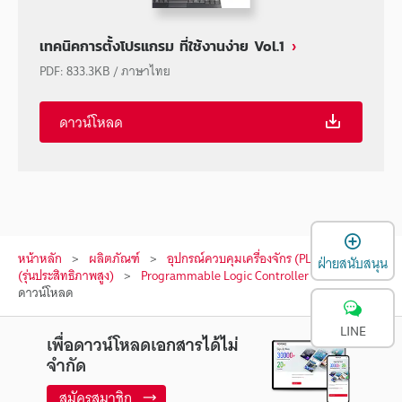
เทคนิคการตั้งโปรแกรม ที่ใช้งานง่าย Vol.1
PDF
:
833.3KB
/
ภาษาไทย
ดาวน์โหลด
เ
หน้าหลัก
ผลิตภัณฑ์
อุปกรณ์ควบคุมเครื่องจักร (PLC)
PLC
ฝ่ายสนับสนุน
(รุ่นประสิทธิภาพสูง)
Programmable Logic Controller
ดาวน์โหลด
LINE
เพื่อดาวน์โหลดเอกสารได้ไม่
จำกัด
สมัครสมาชิก