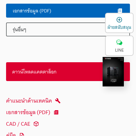
เอกสารข้อมูล (PDF)
เ
ฝ่ายสนับสนุน
รุ่นอื่นๆ
LINE
ดาวน์โหลดแคตตาล็อก
คำแนะนำด้านเทคนิค
เอกสารข้อมูล (PDF)
CAD / CAE
คู่มือ