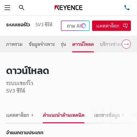
ค้นหา
โท
เมนู
SV3 ซีรีส์
ระบบเซอร์โว
ถาม
AI
แคตตาล็อก
ภาพรวม
ข้อมูลจำเพาะ
รุ่น
ดาวน์โหลด
บริการช่วยเหลือ
ดาวน์โหลด
ระบบเซอร์โว
SV3 ซีรีส์
แคตตาล็อก
คำแนะนำด้านเทคนิค
เอกสารข้อมูล
C
จำแนกตามประเภท