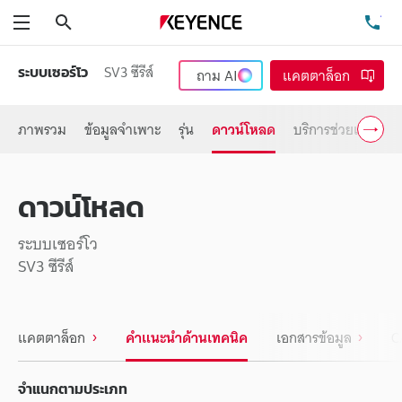
ค้นหา
โท
เมนู
SV3 ซีรีส์
ระบบเซอร์โว
ถาม
AI
แคตตาล็อก
ภาพรวม
ข้อมูลจำเพาะ
รุ่น
ดาวน์โหลด
บริการช่วยเหลือ
ดาวน์โหลด
ระบบเซอร์โว
SV3 ซีรีส์
แคตตาล็อก
คำแนะนำด้านเทคนิค
เอกสารข้อมูล
C
จำแนกตามประเภท