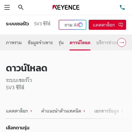
ค้นหา
โท
เมนู
SV3 ซีรีส์
ระบบเซอร์โว
ถาม
AI
แคตตาล็อก
ภาพรวม
ข้อมูลจำเพาะ
รุ่น
ดาวน์โหลด
บริการช่วยเหลือ
ดาวน์โหลด
ระบบเซอร์โว
SV3 ซีรีส์
แคตตาล็อก
คำแนะนำด้านเทคนิค
เอกสารข้อมูล
เลือกตามรุ่น