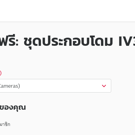
้ฟรี: ชุดประกอบโดม I
)
สของคุณ
สมาชิก