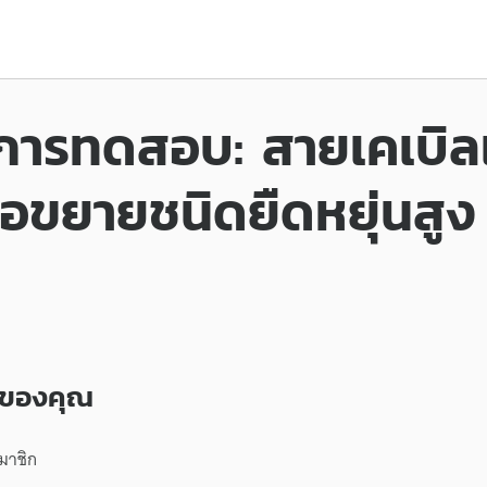
การทดสอบ: สายเคเบิลเช
่อขยายชนิดยืดหยุ่นสูง
สของคุณ
สมาชิก